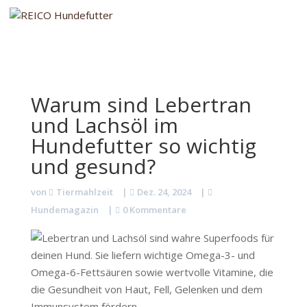
Warum sind Lebertran
und Lachsöl im
Hundefutter so wichtig
und gesund?
von
Tiermahlzeit
|
Dez. 24, 2024
|
Hundemagazin
|
0 Kommentare