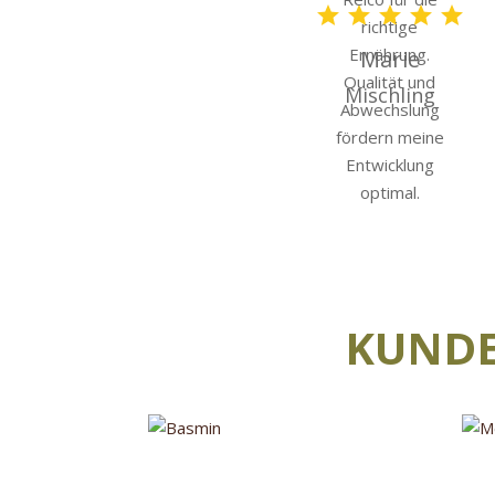
Marie
Mischling
KUND