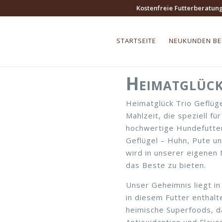
Kostenfreie Futterberatun
STARTSEITE
NEUKUNDEN B
Heimatglück
Heimatglück Trio Geflüge
Mahlzeit, die speziell f
hochwertige Hundefutter
Geflügel – Huhn, Pute un
wird in unserer eigenen 
das Beste zu bieten.
Unser Geheimnis liegt i
in diesem Futter enthalt
heimische Superfoods, da
Antioxidantien und Flavo