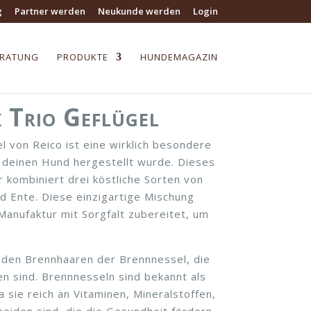
g
Partner werden
Neukunde werden
Login
ERATUNG
PRODUKTE
HUNDEMAGAZIN
 Trio Geflügel
l von Reico ist eine wirklich besondere
ür deinen Hund hergestellt wurde. Dieses
 kombiniert drei köstliche Sorten von
d Ente. Diese einzigartige Mischung
Manufaktur mit Sorgfalt zubereitet, um
n den Brennhaaren der Brennnessel, die
en sind. Brennnesseln sind bekannt als
 sie reich an Vitaminen, Mineralstoffen,
noiden sind, die die Gesundheit fördern.