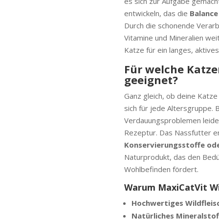
es sich zur Aufgabe gemach
entwickeln, das die
Balance
Durch die schonende Verarbe
Vitamine und Mineralien wei
Katze für ein langes, aktive
Für welche Katze
geeignet?
Ganz gleich, ob deine Katze 
sich für jede Altersgruppe. 
Verdauungsproblemen leiden
Rezeptur. Das Nassfutter e
Konservierungsstoffe od
Naturprodukt, das den Bedür
Wohlbefinden fördert.
Warum MaxiCatVit Wil
Hochwertiges Wildfleis
Natürliches Mineralsto