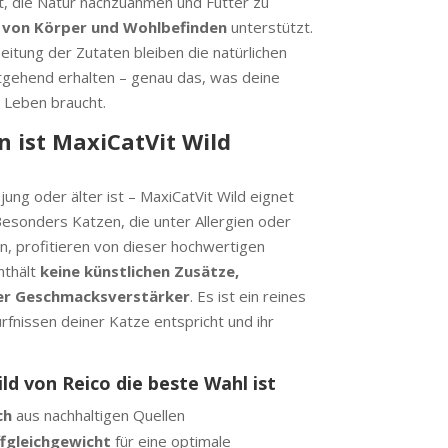
t, die Natur nachzuahmen und Futter zu
 von Körper und Wohlbefinden
unterstützt.
itung der Zutaten bleiben die natürlichen
tgehend erhalten – genau das, was deine
s Leben braucht.
n ist MaxiCatVit Wild
jung oder älter ist – MaxiCatVit Wild eignet
Besonders Katzen, die unter Allergien oder
, profitieren von dieser hochwertigen
nthält
keine künstlichen Zusätze,
er Geschmacksverstärker
. Es ist ein reines
fnissen deiner Katze entspricht und ihr
d von Reico die beste Wahl ist
ch
aus nachhaltigen Quellen
ffgleichgewicht
für eine optimale