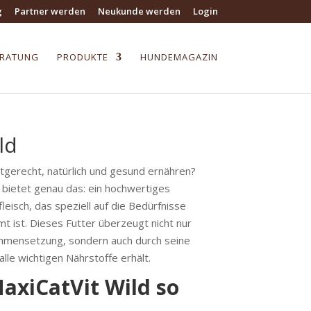
g
Partner werden
Neukunde werden
Login
ERATUNG
PRODUKTE
HUNDEMAGAZIN
ld
tgerecht, natürlich und gesund ernähren?
bietet genau das: ein hochwertiges
eisch, das speziell auf die Bedürfnisse
 ist. Dieses Futter überzeugt nicht nur
ammensetzung, sondern auch durch seine
lle wichtigen Nährstoffe erhält.
xiCatVit Wild so