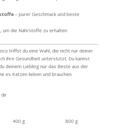
stoffe
– purer Geschmack und beste
g
, um die Nährstoffe zu erhalten
co triffst du eine Wahl, die nicht nur deiner
h ihre Gesundheit unterstützt. Du kannst
 du deinem Liebling nur das Beste aus der
wie es Katzen lieben und brauchen.
 dir
400 g
800 g