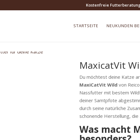
Kostenfreie Futterberatun
STARTSEITE
NEUKUNDEN B
MaxicatVit Wi
Du möchtest deine Katze ar
MaxiCatVit Wild
von Reico 
Nassfutter mit bestem Wildfl
deiner Samtpfote abgestimmt
durch seine natürliche Zus
schonende Herstellung, die a
Was macht Ma
besonders?