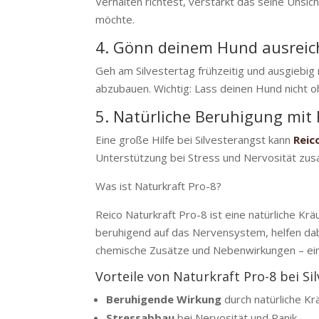
Verhalten richtest, verstärkt das seine Unsich
möchte.
4. Gönn deinem Hund ausrei
Geh am Silvestertag frühzeitig und ausgiebig
abzubauen. Wichtig: Lass deinen Hund nicht oh
5. Natürliche Beruhigung mit 
Eine große Hilfe bei Silvesterangst kann
Reic
Unterstützung bei Stress und Nervosität zu
Was ist Naturkraft Pro-8?
Reico Naturkraft Pro-8 ist eine natürliche K
beruhigend auf das Nervensystem, helfen da
chemische Zusätze und Nebenwirkungen – einf
Vorteile von Naturkraft Pro-8 bei Si
Beruhigende Wirkung
durch natürliche Kr
Stressabbau
bei Nervosität und Panik.