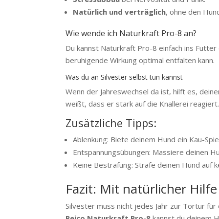
Natürlich und verträglich
, ohne den Hun
Wie wende ich Naturkraft Pro-8 an?
Du kannst Naturkraft Pro-8 einfach ins Futte
beruhigende Wirkung optimal entfalten kann.
Was du an Silvester selbst tun kannst
Wenn der Jahreswechsel da ist, hilft es, deine
weißt, dass er stark auf die Knallerei reagiert
Zusätzliche Tipps:
Ablenkung: Biete deinem Hund ein Kau-Spie
Entspannungsübungen: Massiere deinen Hund
Keine Bestrafung: Strafe deinen Hund auf kei
Fazit: Mit natürlicher Hilf
Silvester muss nicht jedes Jahr zur Tortur f
Reico Naturkraft Pro-8
kannst du deinem Hun