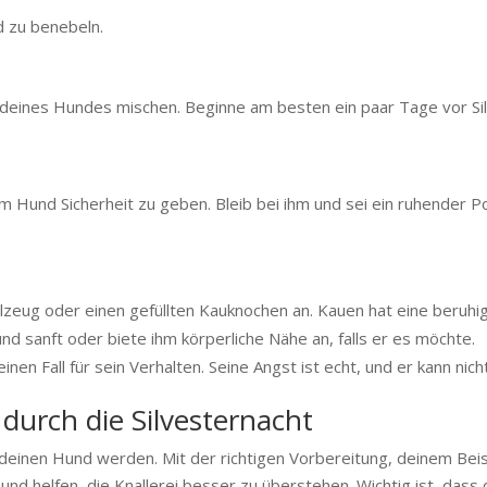
d zu benebeln.
r deines Hundes mischen. Beginne am besten ein paar Tage vor Sil
m Hund Sicherheit zu geben. Bleib bei ihm und sei ein ruhender Pol.
.
lzeug oder einen gefüllten Kauknochen an. Kauen hat eine beruhi
 sanft oder biete ihm körperliche Nähe an, falls er es möchte.
nen Fall für sein Verhalten. Seine Angst ist echt, und er kann nich
e durch die Silvesternacht
ür deinen Hund werden. Mit der richtigen Vorbereitung, deinem Be
d helfen, die Knallerei besser zu überstehen. Wichtig ist, dass 