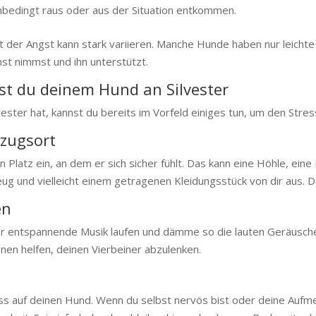
bedingt raus oder aus der Situation entkommen.
ät der Angst kann stark variieren. Manche Hunde haben nur leicht
nst nimmst und ihn unterstützt.
lfst du deinem Hund an Silvester
ster hat, kannst du bereits im Vorfeld einiges tun, um den Stress
kzugsort
 Platz ein, an dem er sich sicher fühlt. Das kann eine Höhle, ein
ug und vielleicht einem getragenen Kleidungsstück von dir aus. De
en
er entspannende Musik laufen und dämme so die lauten Geräusch
nen helfen, deinen Vierbeiner abzulenken.
ss auf deinen Hund. Wenn du selbst nervös bist oder deine Aufme