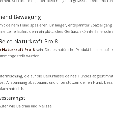
erheit. Sei einfach da, aber bleib ruhig und gelassen. Rede mit ru
chend Bewegung
 mit deinem Hund spazieren. Ein langer, entspannter Spaziergang e
ne Leine laufen, denn ein plötzliches Geräusch könnte ihn erschre
Reico Naturkraft Pro-8
o Naturkraft Pro-8
sein. Dieses natürliche Produkt basiert auf 1
sammengestellt wurden.
räutermischung, die auf die Bedürfnisse deines Hundes abgestimmt
bei, Anspannung abzubauen, und unterstützen deinen Hund, bes
ach natürlich.
lvesterangst
äuter wie Baldrian und Melisse.