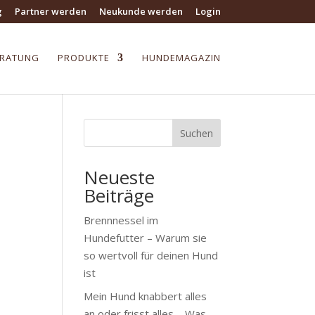
g
Partner werden
Neukunde werden
Login
ERATUNG
PRODUKTE
HUNDEMAGAZIN
Suchen
Neueste
Beiträge
Brennnessel im
Hundefutter – Warum sie
so wertvoll für deinen Hund
ist
Mein Hund knabbert alles
an oder frisst alles – Was