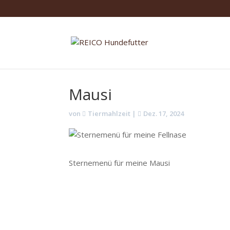
Mausi
von
Tiermahlzeit
|
Dez. 17, 2024
Sternemenü für meine Mausi