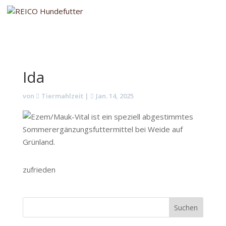
Ida
von
Tiermahlzeit
|
Jan. 14, 2025
zufrieden
Suchen