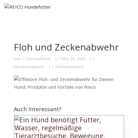
Floh und Zeckenabwehr
von
Tiermahlzeit
|
Mai 29, 2024
|
Hundemagazin
|
0 Kommentare
Auch Interessant?